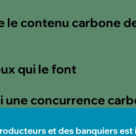
e le contenu carbone d
ux qui le font
si une concurrence carb
roducteurs et des banquiers est 