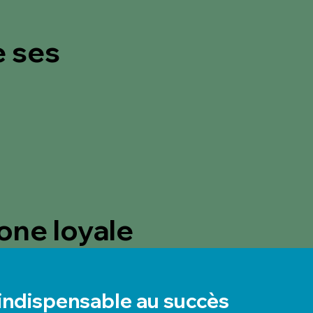
e ses
one loyale
indispensable au succès