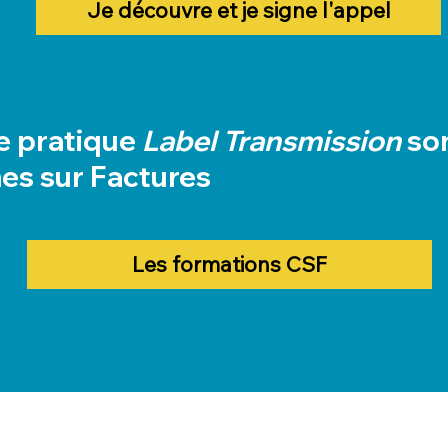
Je découvre et je signe l'appel
e pratique
Label Transmission
so
es sur Factures
Les formations CSF